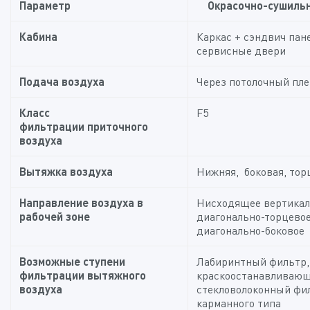
Параметр
Окрасочно-сушиль
Кабина
Каркас + сэндвич пане
сервисные двери
Подача воздуха
Через потолочный пл
Класс
F5
фильтрации
приточного
воздуха
Вытяжка воздуха
Нижняя, боковая, тор
Направление воздуха в
Нисходящее вертикал
рабочей зоне
диагонально-торцевое
диагонально-боковое
Возможные ступени
Лабиринтный фильтр,
фильтрации вытяжного
краскоостанавливаю
воздуха
стекловолоконный фи
карманного типа